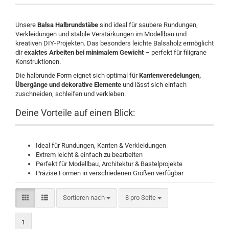
Unsere
Balsa Halbrundstäbe
sind ideal für saubere Rundungen,
Verkleidungen und stabile Verstärkungen im Modellbau und
kreativen DIY-Projekten. Das besonders leichte Balsaholz ermöglicht
dir
exaktes Arbeiten bei minimalem Gewicht
– perfekt für filigrane
Konstruktionen.
Die halbrunde Form eignet sich optimal für
Kantenveredelungen,
Übergänge und dekorative Elemente
und lässt sich einfach
zuschneiden, schleifen und verkleben.
Deine Vorteile auf einen Blick:
Ideal für Rundungen, Kanten & Verkleidungen
Extrem leicht & einfach zu bearbeiten
Perfekt für Modellbau, Architektur & Bastelprojekte
Präzise Formen in verschiedenen Größen verfügbar
Sortieren nach
pro Seite
Sortieren nach
8 pro Seite
1