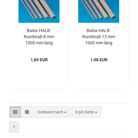
Balsa-HALB-
Balsa-HALB-
Rundstab 8 mm
Rundstab 12 mm
1000 mm lang
1000 mm lang
1,89 EUR
1,98 EUR
Sortieren nach
pro Seite
Sortieren nach
8 pro Seite
1