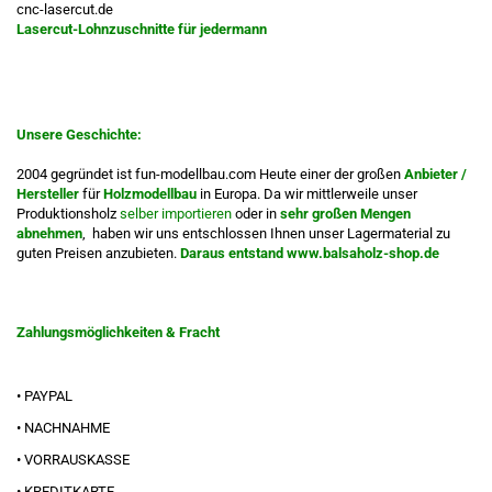
cnc-lasercut.de
Lasercut-Lohnzuschnitte für jedermann
UNSERE GESCHICHTE:
Unsere Geschichte:
2004 gegründet ist fun-modellbau.com Heute einer der großen
Anbieter /
Hersteller
für
Holzmodellbau
in Europa. Da wir mittlerweile unser
Produktionsholz
selber importieren
oder in
sehr großen Mengen
abnehmen
, haben wir uns entschlossen Ihnen unser Lagermaterial zu
guten Preisen anzubieten.
Daraus entstand www.balsaholz-shop.de
Zahlungsmöglichkeiten & Fracht
• PAYPAL
• NACHNAHME
• VORRAUSKASSE
• KREDITKARTE