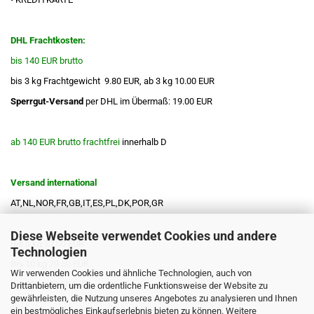
DHL Frachtkosten:
bis 140 EUR brutto
bis 3 kg Frachtgewicht 9.80 EUR, ab 3 kg 10.00 EUR
Sperrgut-Versand
per DHL im Übermaß: 19.00 EUR
ab 140 EUR brutto frachtfrei
innerhalb D
Versand international
AT,NL,NOR,FR,GB,IT,ES,PL,DK,POR,GR
Diese Webseite verwendet Cookies und andere
Bis 5 kg 22.00 EUR
Technologien
Bis 10 kg 29.50 EUR
Wir verwenden Cookies und ähnliche Technologien, auch von
Bis 20 kg 39.50 EUR
Drittanbietern, um die ordentliche Funktionsweise der Website zu
gewährleisten, die Nutzung unseres Angebotes zu analysieren und Ihnen
ein bestmögliches Einkaufserlebnis bieten zu können. Weitere