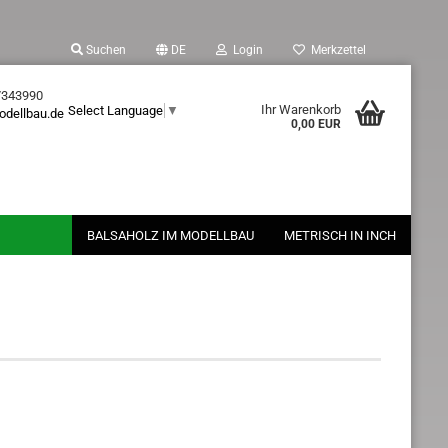
Suchen
DE
Login
Merkzettel
7343990
Ihr Warenkorb
Select Language
▼
odellbau.de
0,00 EUR
BALSAHOLZ IM MODELLBAU
METRISCH IN INCH