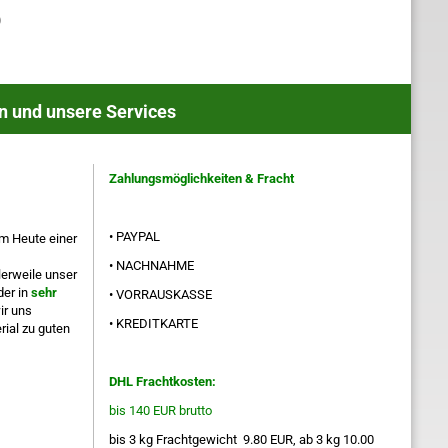
)
n und unsere Services
Zahlungsmöglichkeiten & Fracht
• PAYPAL
m Heute einer
• NACHNAHME
lerweile unser
er in
sehr
• VORRAUSKASSE
ir uns
• KREDITKARTE
ial zu guten
DHL Frachtkosten:
bis 140 EUR brutto
bis 3 kg Frachtgewicht 9.80 EUR, ab 3 kg 10.00