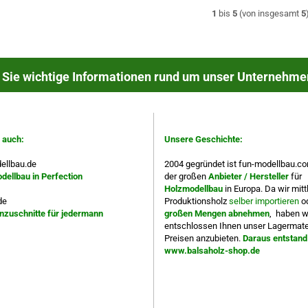
1
bis
5
(von insgesamt
5
 Sie wichtige Informationen rund um unser Unternehme
IE AUCH:
UNSERE GESCHICHTE:
 auch:
Unsere Geschichte:
ellbau.de
2004 gegründet ist fun-modellbau.co
ellbau in Perfection
der großen
Anbieter / Hersteller
für
Holzmodellbau
in Europa. Da wir mitt
de
Produktionsholz
selber importieren
od
nzuschnitte für jedermann
großen Mengen abnehmen
, haben w
entschlossen Ihnen unser Lagermater
Preisen anzubieten.
Daraus entstand
www.balsaholz-shop.de