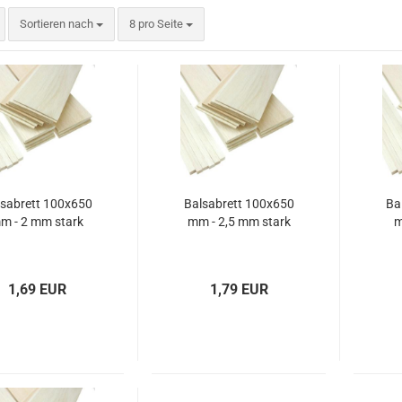
Sortieren nach
pro Seite
Sortieren nach
8 pro Seite
sabrett 100x650
Balsabrett 100x650
Ba
m - 2 mm stark
mm - 2,5 mm stark
m
1,69 EUR
1,79 EUR