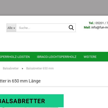
Tel.:
05201 / 
Suche...
Mail
:
info@fun-m
Alle
SPERRHOLZ-LEISTEN
IBRACO-LEICHTSPERRHOLZ
WEITERE
»
»
Balsabretter
Balsabretter 650 mm
tter in 650 mm Länge