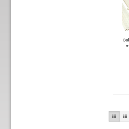
Bal
m