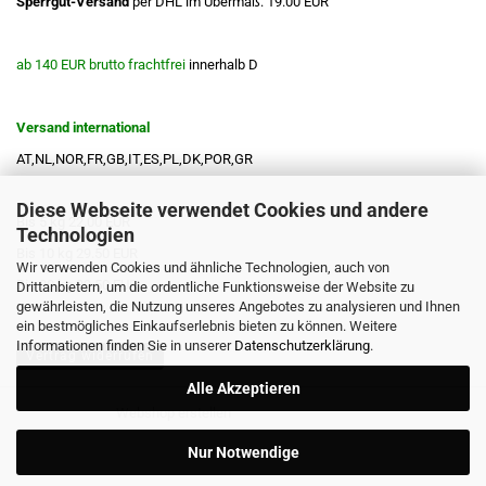
Sperrgut-Versand
per DHL im Übermaß: 19.00 EUR
ab 140 EUR brutto frachtfrei
innerhalb D
Versand international
AT,NL,NOR,FR,GB,IT,ES,PL,DK,POR,GR
Diese Webseite verwendet Cookies und andere
Bis 5 kg 22.00 EUR
Technologien
Bis 10 kg 29.50 EUR
Wir verwenden Cookies und ähnliche Technologien, auch von
Bis 20 kg 39.50 EUR
Drittanbietern, um die ordentliche Funktionsweise der Website zu
gewährleisten, die Nutzung unseres Angebotes zu analysieren und Ihnen
ein bestmögliches Einkaufserlebnis bieten zu können. Weitere
Informationen finden Sie in unserer
Datenschutzerklärung
.
Vertrag widerrufen
Alle Akzeptieren
Webshop erstellen
mit Gambio.de © 2026
Nur Notwendige